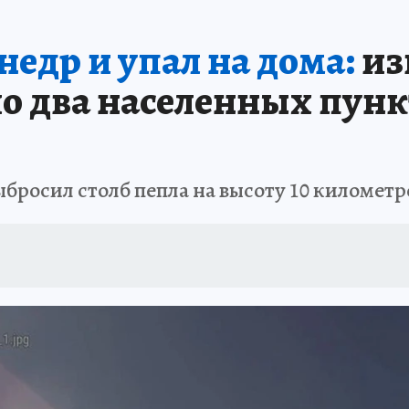
РЕМЯ ЖЕНЩИН
ОТДЫХ В РОССИИ
ЗАПОВЕДНАЯ РОССИЯ
ИТОГИ 
недр и упал на дома:
из
О ВОСТОКА
АФИША
МОЙ ЛЮБИМЫЙ УЧИТЕЛЬ – 2024
ИСПЫТАНО Н
 два населенных пунк
бросил столб пепла на высоту 10 километр