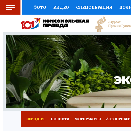
ФОТО
ВИДЕО
СПЕЦОПЕРАЦИЯ
ПОЛ
СОЦПОДДЕРЖКА
НАУКА
СПОРТ
КО
ВЫБОР ЭКСПЕРТОВ
ДОКТОР
ФИНАНС
КНИЖНАЯ ПОЛКА
ПРОГНОЗЫ НА СПОРТ
ПРЕСС-ЦЕНТР
НЕДВИЖИМОСТЬ
ТЕЛЕ
ВСЕ О КП
РАДИО КП
ТЕСТЫ
НОВОЕ Н
СЕГОДНЯ:
НОВОСТИ
МОРЕ РАБОТЫ
АВТОПРОБЕГ