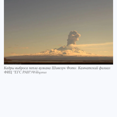
Кадры выброса пепла вулкана Шивелуч Фото: Камчатский филиал
ФИЦ "ЕГС РАН"/@kbgsras