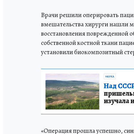
Врачи решили оперировать пацие
вмешательства хирурги нашли м
восстановления поврежденной об
собственной костной ткани паци
установили биокомпозитный сте
НАУКА
Над СССР
пришельце
изучала 
«Операция прошла успешно, син