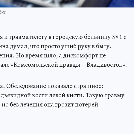
дке
я к травматологу в городскую больницу № 1 с
на думал, что просто ушиб руку в быту.
чения. Но время шло, а дискомфорт не
але «Комсомольской правды – Владивосток».
ча. Обследование показало страшное:
дьевидной кости левой кисти. Такую травму
 но без лечения она грозит потерей