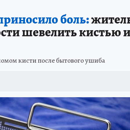
РЕМЯ ЖЕНЩИН
ОТДЫХ В РОССИИ
ЗАПОВЕДНАЯ РОССИЯ
ИТОГИ 
риносило боль:
житель
О ВОСТОКА
АФИША
МОЙ ЛЮБИМЫЙ УЧИТЕЛЬ – 2024
ИСПЫТАНО Н
ти шевелить кистью и
ломом кисти после бытового ушиба