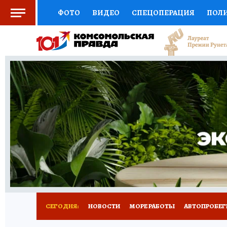
ФОТО
ВИДЕО
СПЕЦОПЕРАЦИЯ
ПОЛ
СОЦПОДДЕРЖКА
НАУКА
СПОРТ
КО
ВЫБОР ЭКСПЕРТОВ
ДОКТОР
ФИНАНС
КНИЖНАЯ ПОЛКА
ПРОГНОЗЫ НА СПОРТ
ПРЕСС-ЦЕНТР
НЕДВИЖИМОСТЬ
ТЕЛЕ
ВСЕ О КП
РАДИО КП
ТЕСТЫ
НОВОЕ Н
СЕГОДНЯ:
НОВОСТИ
МОРЕ РАБОТЫ
АВТОПРОБЕГ