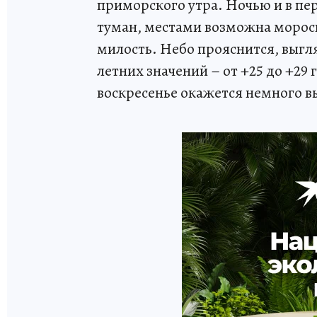
приморского утра. Ночью и в пе
туман, местами возможна морось
милость. Небо прояснится, выгля
летних значений – от +25 до +29
воскресенье окажется немного в