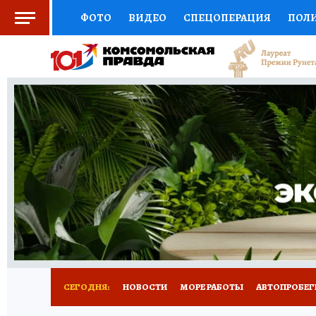
ФОТО
ВИДЕО
СПЕЦОПЕРАЦИЯ
ПОЛ
СОЦПОДДЕРЖКА
НАУКА
СПОРТ
КО
ВЫБОР ЭКСПЕРТОВ
ДОКТОР
ФИНАНС
КНИЖНАЯ ПОЛКА
ПРОГНОЗЫ НА СПОРТ
ПРЕСС-ЦЕНТР
НЕДВИЖИМОСТЬ
ТЕЛЕ
ВСЕ О КП
РАДИО КП
ТЕСТЫ
НОВОЕ Н
СЕГОДНЯ:
НОВОСТИ
МОРЕ РАБОТЫ
АВТОПРОБЕГ