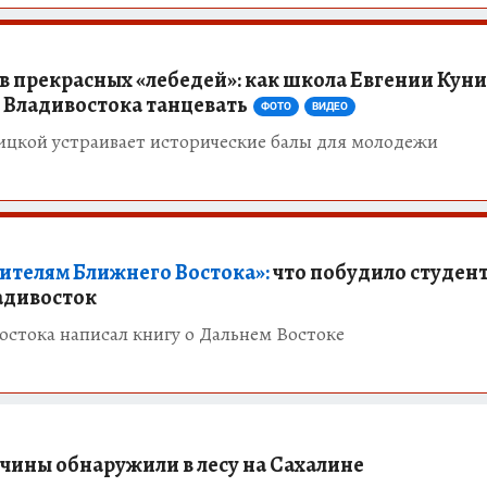
 прекрасных «лебедей»: как школа Евгении Кун
 Владивостока танцевать
ФОТО
ВИДЕО
ицкой устраивает исторические балы для молодежи
ителям Ближнего Востока»:
что побудило студент
адивосток
остока написал книгу о Дальнем Востоке
чины обнаружили в лесу на Сахалине