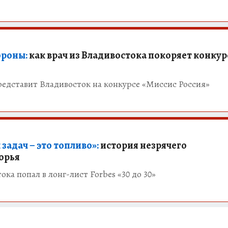
ороны:
как врач из Владивостока покоряет конку
редставит Владивосток на конкурсе «Миссис Россия»
адач – это топливо»:
история незрячего
орья
ка попал в лонг-лист Forbes «30 до 30»