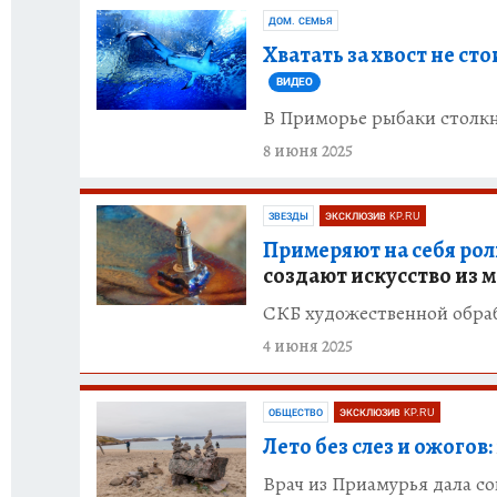
ДОМ. СЕМЬЯ
Хватать за хвост не сто
ВИДЕО
В Приморье рыбаки столкн
8 июня 2025
ЗВЕЗДЫ
ЭКСКЛЮЗИВ KP.RU
Примеряют на себя рол
создают искусство из 
СКБ художественной обраб
4 июня 2025
ОБЩЕСТВО
ЭКСКЛЮЗИВ KP.RU
Лето без слез и ожогов:
Врач из Приамурья дала со