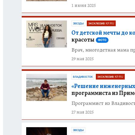
1 июня 2025
ЗВЕЗДЫ
ЭКСКЛЮЗИВ KP.RU
От детской мечты до к
красоты
ФОТО
Врач, многодетная мама п
29 мая 2025
ВЛАДИВОСТОК
ЭКСКЛЮЗИВ KP.RU
«Решение инженерных з
программиста из Прим
Программист из Владивосто
27 мая 2025
ЗВЕЗДЫ