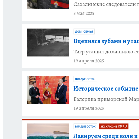
Сахалинские следователи 
3 мая 2025
ДОМ. СЕМЬЯ
Вцепился зубами и ута
Тигр утащил домашнюю соб
19 апреля 2025
ВЛАДИВОСТОК
Историческое событие
Балерина приморской Мар
19 апреля 2025
ВЛАДИВОСТОК
ЭКСКЛЮЗИВ KP.RU
Лавируем среди волн и 