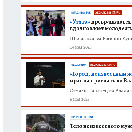
ВЛАДИВОСТОК
ЭКСКЛЮЗИВ KP.RU
«Утята»
превращаются в
вдохновляет молодежь
Школа вальса Евгении Кун
14 мая 2025
ОБЩЕСТВО
ЭКСКЛЮЗИВ KP.RU
«Город, неизвестный ж
иранца приехать во Вл
Студент-иранец из Владив
6 мая 2025
ПРОИСШЕСТВИЯ
Тело неизвестного муж