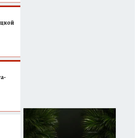
ицкой
а-