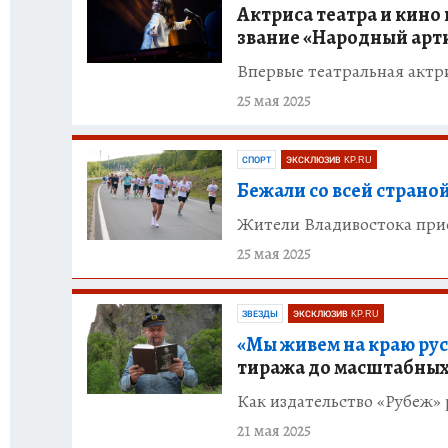
Актриса театра и кино
звание «Народный арт
Впервые театральная актр
25 мая 2025
СПОРТ
ЭКСКЛЮЗИВ KP.RU
Бежали со всей страной
Жители Владивостока при
25 мая 2025
ЗВЕЗДЫ
ЭКСКЛЮЗИВ KP.RU
«Мы живем на краю рус
тиража до масштабных
Как издательство «Рубеж» 
21 мая 2025