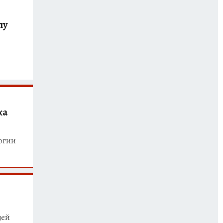
лу
ка
огии
щей