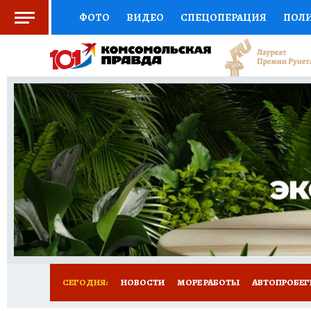
ФОТО
ВИДЕО
СПЕЦОПЕРАЦИЯ
ПОЛ
СОЦПОДДЕРЖКА
НАУКА
СПОРТ
КО
ВЫБОР ЭКСПЕРТОВ
ДОКТОР
ФИНАНС
КНИЖНАЯ ПОЛКА
ПРОГНОЗЫ НА СПОРТ
ПРЕСС-ЦЕНТР
НЕДВИЖИМОСТЬ
ТЕЛЕ
ВСЕ О КП
РАДИО КП
ТЕСТЫ
НОВОЕ Н
СЕГОДНЯ:
НОВОСТИ
МОРЕ РАБОТЫ
АВТОПРОБЕГ