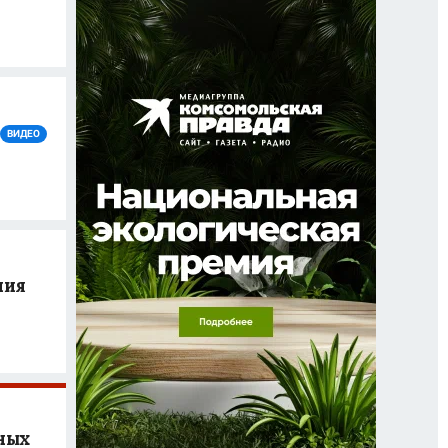
ВИДЕО
ния
ных