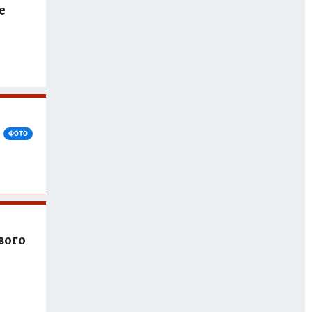
е
ФОТО
вого