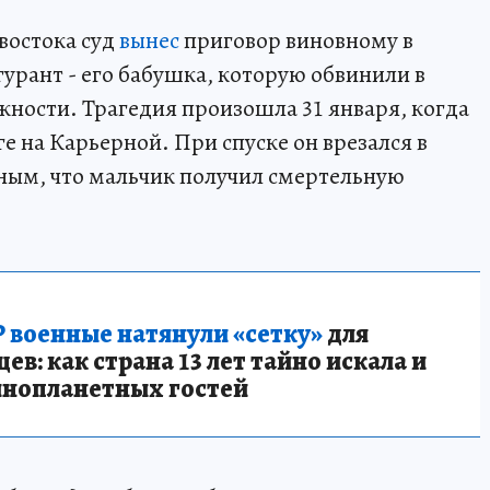
востока суд
вынес
приговор виновному в
урант - его бабушка, которую обвинили в
ности. Трагедия произошла 31 января, когда
ге на Карьерной. При спуске он врезался в
ьным, что мальчик получил смертельную
 военные натянули «сетку»
для
в: как страна 13 лет тайно искала и
инопланетных гостей