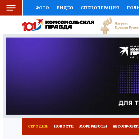
ФОТО
ВИДЕО
СПЕЦОПЕРАЦИЯ
ПОЛ
СОЦПОДДЕРЖКА
НАУКА
СПОРТ
КО
ВЫБОР ЭКСПЕРТОВ
ДОКТОР
ФИНАНС
КНИЖНАЯ ПОЛКА
ПРОГНОЗЫ НА СПОРТ
ПРЕСС-ЦЕНТР
НЕДВИЖИМОСТЬ
ТЕЛЕ
ВСЕ О КП
РАДИО КП
ТЕСТЫ
НОВОЕ Н
СЕГОДНЯ:
НОВОСТИ
МОРЕ РАБОТЫ
АВТОПРОБЕГ