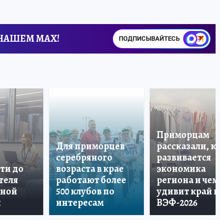
 НАШЕМ MAX!
ПОДПИСЫВАЙТЕСЬ
Приморцам
Для приморцев
рассказали, к
серебряного
развивается
ти до
возраста в крае
экономика
теля
работают более
региона и чем
дной
500 клубов по
удивит край н
и
интересам
ВЭФ-2026