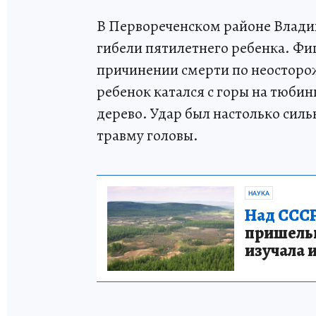
В Первореченском районе Влади
гибели пятилетнего ребенка. Фиг
причинении смерти по неосторож
ребенок катался с горы на тюбин
дерево. Удар был настолько сил
травму головы.
НАУКА
Над СССР
пришельце
изучала 