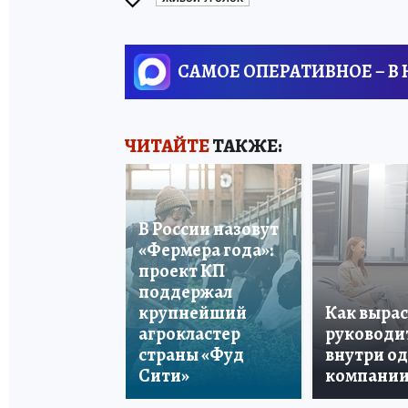
САМОЕ ОПЕРАТИВНОЕ – В
ЧИТАЙТЕ
ТАКЖЕ:
В России назовут
«Фермера года»:
проект КП
поддержал
крупнейший
Как вырас
агрокластер
руководи
страны «Фуд
внутри о
Сити»
компани