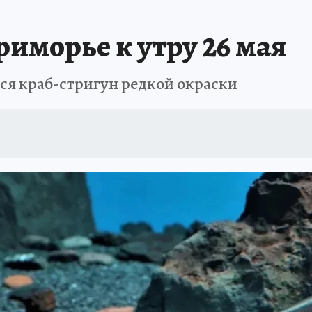
РЕМЯ ЖЕНЩИН
ОТДЫХ В РОССИИ
ЗАПОВЕДНАЯ РОССИЯ
ИТОГИ 
иморье к утру 26 мая
О ВОСТОКА
АФИША
МОЙ ЛЮБИМЫЙ УЧИТЕЛЬ – 2024
ИСПЫТАНО Н
ся краб-стригун редкой окраски