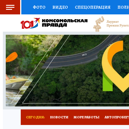
ФОТО
ВИДЕО
СПЕЦОПЕРАЦИЯ
ПОЛ
СОЦПОДДЕРЖКА
НАУКА
СПОРТ
КО
ВЫБОР ЭКСПЕРТОВ
ДОКТОР
ФИНАНС
КНИЖНАЯ ПОЛКА
ПРОГНОЗЫ НА СПОРТ
ПРЕСС-ЦЕНТР
НЕДВИЖИМОСТЬ
ТЕЛЕ
ВСЕ О КП
РАДИО КП
ТЕСТЫ
НОВОЕ Н
СЕГОДНЯ:
НОВОСТИ
МОРЕ РАБОТЫ
АВТОПРОБЕГ