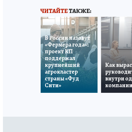
ЧИТАЙТЕ
ТАКЖЕ:
В России назовут
«Фермера года»:
проект КП
поддержал
крупнейший
Как вырас
агрокластер
руководи
страны «Фуд
внутри о
Сити»
компани