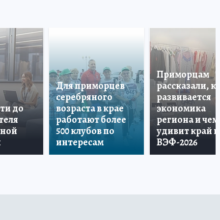
Приморцам
Для приморцев
рассказали, к
серебряного
развивается
ти до
возраста в крае
экономика
теля
работают более
региона и чем
дной
500 клубов по
удивит край н
и
интересам
ВЭФ-2026