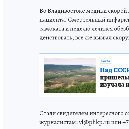
Во Владивостоке медики скорой
пациента. Смертельный инфаркт 
самоката и неделю лечился обез
действовать, все же вызвал скор
НАУКА
Над СССР
пришельце
изучала 
Стали свидетелем интересного 
журналистам: vl@phkp.ru или +7 9