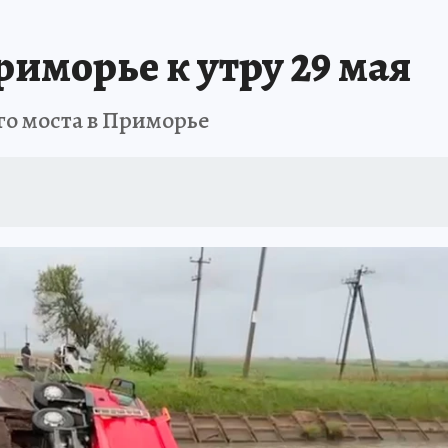
РЕМЯ ЖЕНЩИН
ОТДЫХ В РОССИИ
ЗАПОВЕДНАЯ РОССИЯ
ИТОГИ 
иморье к утру 29 мая
О ВОСТОКА
АФИША
МОЙ ЛЮБИМЫЙ УЧИТЕЛЬ – 2024
ИСПЫТАНО Н
го моста в Приморье