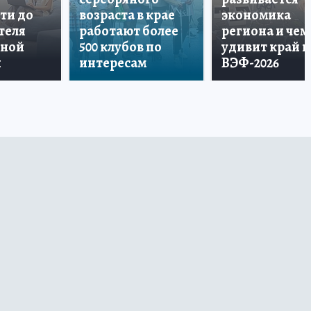
ти до
возраста в крае
экономика
теля
работают более
региона и чем
дной
500 клубов по
удивит край н
и
интересам
ВЭФ-2026