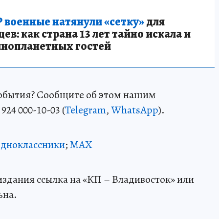
 военные натянули «сетку»
для
в: как страна 13 лет тайно искала и
инопланетных гостей
события? Сообщите об этом нашим
924 000-10-03 (
Telegram
,
WhatsApp
).
дноклассники
;
MAX
здания ссылка на «КП – Владивосток» или
ьна.