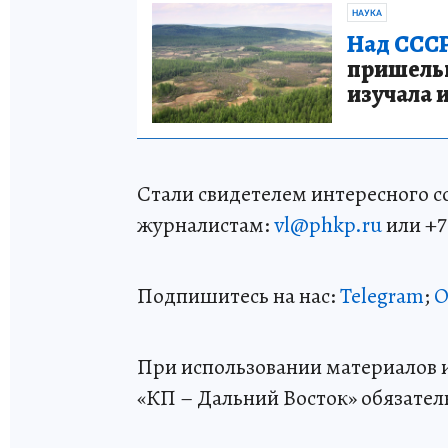
НАУКА
Над СССР
пришельце
изучала 
Стали свидетелем интересного 
журналистам:
vl@phkp.ru
или +7 
Подпишитесь на нас:
Telegram
;
О
При использовании материалов и
«КП – Дальний Восток» обязател