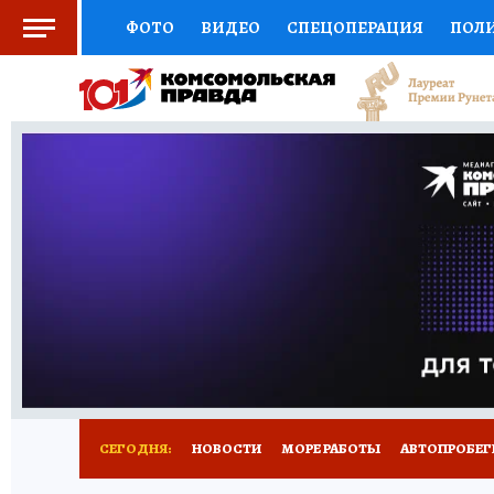
ФОТО
ВИДЕО
СПЕЦОПЕРАЦИЯ
ПОЛ
СОЦПОДДЕРЖКА
НАУКА
СПОРТ
КО
ВЫБОР ЭКСПЕРТОВ
ДОКТОР
ФИНАНС
КНИЖНАЯ ПОЛКА
ПРОГНОЗЫ НА СПОРТ
ПРЕСС-ЦЕНТР
НЕДВИЖИМОСТЬ
ТЕЛЕ
ВСЕ О КП
РАДИО КП
ТЕСТЫ
НОВОЕ Н
СЕГОДНЯ:
НОВОСТИ
МОРЕ РАБОТЫ
АВТОПРОБЕГ