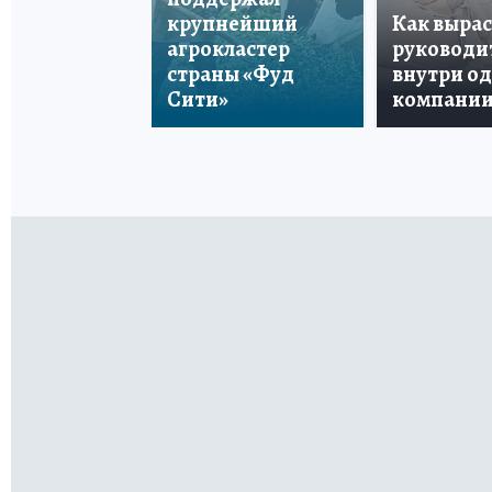
крупнейший
Как вырас
агрокластер
руководи
страны «Фуд
внутри о
Сити»
компани