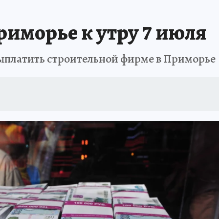
РЕМЯ ЖЕНЩИН
ОТДЫХ В РОССИИ
ЗАПОВЕДНАЯ РОССИЯ
ИТОГИ 
риморье к утру 7 июля
О ВОСТОКА
АФИША
МОЙ ЛЮБИМЫЙ УЧИТЕЛЬ – 2024
ИСПЫТАНО Н
ыплатить строительной фирме в Приморье