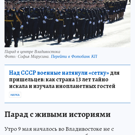
Парад в центре Владивостока
Фото:
Софья Марусина.
Перейти в Фотобанк КП
Над СССР военные натянули «сетку»
для
пришельцев: как страна 13 лет тайно
искала и изучала инопланетных гостей
НАУКА
Парад с живыми историями
Утро 9 мая началось во Владивостоке не с