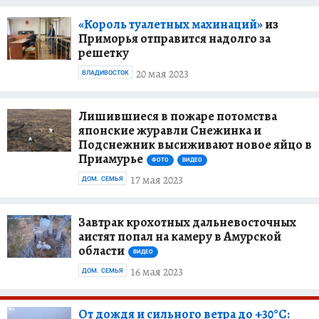
«Король туалетных махинаций»
из
Приморья отправится надолго за
решетку
20 мая 2023
ВЛАДИВОСТОК
Лишившиеся в пожаре потомства
японские журавли Снежинка и
Подснежник высиживают новое яйцо в
Приамурье
ФОТО
ВИДЕО
17 мая 2023
ДОМ. СЕМЬЯ
Завтрак крохотных дальневосточных
аистят попал на камеру в Амурской
области
ВИДЕО
16 мая 2023
ДОМ. СЕМЬЯ
От дождя и сильного ветра до +30°C: