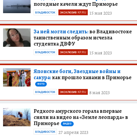
погодные качели ждут Приморье
15 мая 2023
ВЛАДИВОСТОК
ЭКСКЛЮЗИВ KP.RU
За ней могли следить:
во Владивостоке
таинственным образом исчезла
студентка ДВФУ
15 мая 2023
ВЛАДИВОСТОК
ЭКСКЛЮЗИВ KP.RU
Японские боги, Звездные войны и
сакура:
как прошло ханами в Приморье
ФОТО
8 мая 2023
ВЛАДИВОСТОК
ЭКСКЛЮЗИВ KP.RU
Редкого амурского горала впервые
сняли на видео на «Земле леопарда» в
Приморье
ВИДЕО
27 апреля 2023
ВЛАДИВОСТОК