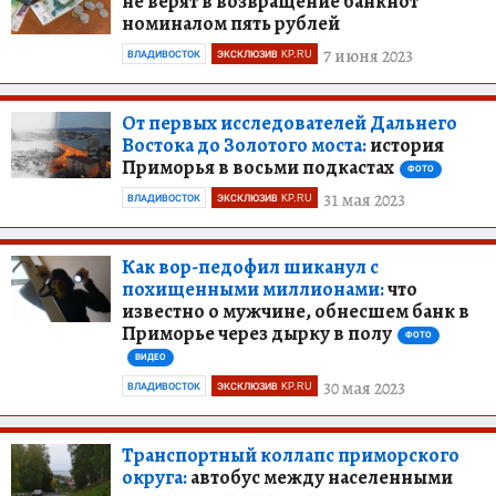
не верят в возвращение банкнот
номиналом пять рублей
7 июня 2023
ВЛАДИВОСТОК
ЭКСКЛЮЗИВ KP.RU
От первых исследователей Дальнего
Востока до Золотого моста:
история
Приморья в восьми подкастах
ФОТО
31 мая 2023
ВЛАДИВОСТОК
ЭКСКЛЮЗИВ KP.RU
Как вор-педофил шиканул с
похищенными миллионами:
что
известно о мужчине, обнесшем банк в
Приморье через дырку в полу
ФОТО
ВИДЕО
30 мая 2023
ВЛАДИВОСТОК
ЭКСКЛЮЗИВ KP.RU
Транспортный коллапс приморского
округа:
автобус между населенными