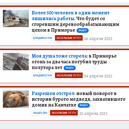
Более 500 человек в один момент
лишились работы.
Что будет со
сгоревшим деревообрабатывающим
цехом в Приморье
ВИДЕО
26 апреля 2023
ВЛАДИВОСТОК
ЭКСКЛЮЗИВ KP.RU
Моя душа тоже сгорела:
в Приморье
огонь за два часа погубил труды
полутора лет
ВИДЕО
24 апреля 2023
ВЛАДИВОСТОК
ЭКСКЛЮЗИВ KP.RU
Разрешен отстрел:
новый поворот в
истории бурого медведя, захватившего
домик на Камчатке
ВИДЕО
20 апреля 2023
ОБЩЕСТВО
ЭКСКЛЮЗИВ KP.RU