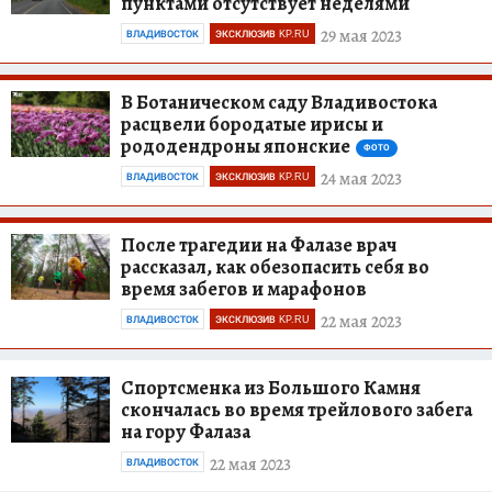
пунктами отсутствует неделями
29 мая 2023
ВЛАДИВОСТОК
ЭКСКЛЮЗИВ KP.RU
В Ботаническом саду Владивостока
расцвели бородатые ирисы и
рододендроны японские
ФОТО
24 мая 2023
ВЛАДИВОСТОК
ЭКСКЛЮЗИВ KP.RU
После трагедии на Фалазе врач
рассказал, как обезопасить себя во
время забегов и марафонов
22 мая 2023
ВЛАДИВОСТОК
ЭКСКЛЮЗИВ KP.RU
Спортсменка из Большого Камня
скончалась во время трейлового забега
на гору Фалаза
22 мая 2023
ВЛАДИВОСТОК