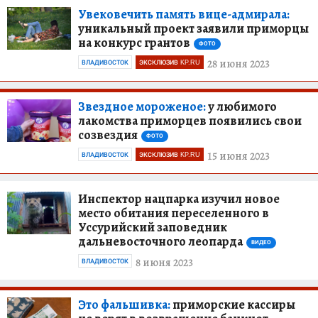
Увековечить память вице-адмирала:
уникальный проект заявили приморцы
на конкурс грантов
ФОТО
28 июня 2023
ВЛАДИВОСТОК
ЭКСКЛЮЗИВ KP.RU
Звездное мороженое:
у любимого
лакомства приморцев появились свои
созвездия
ФОТО
15 июня 2023
ВЛАДИВОСТОК
ЭКСКЛЮЗИВ KP.RU
Инспектор нацпарка изучил новое
место обитания переселенного в
Уссурийский заповедник
дальневосточного леопарда
ВИДЕО
8 июня 2023
ВЛАДИВОСТОК
Это фальшивка:
приморские кассиры