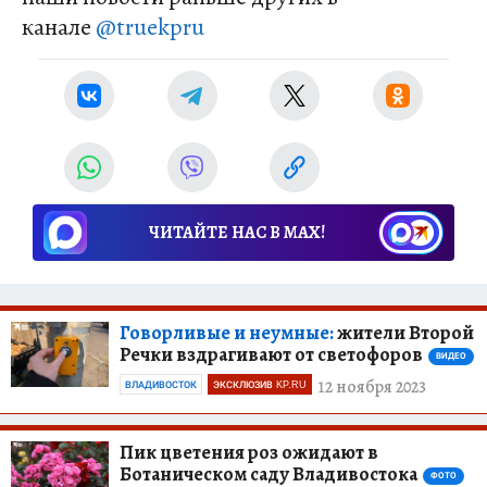
канале
@truekpru
ЧИТАЙТЕ НАС В МАХ!
Говорливые и неумные:
жители Второй
Речки вздрагивают от светофоров
ВИДЕО
12 ноября 2023
ВЛАДИВОСТОК
ЭКСКЛЮЗИВ KP.RU
Пик цветения роз ожидают в
Ботаническом саду Владивостока
ФОТО